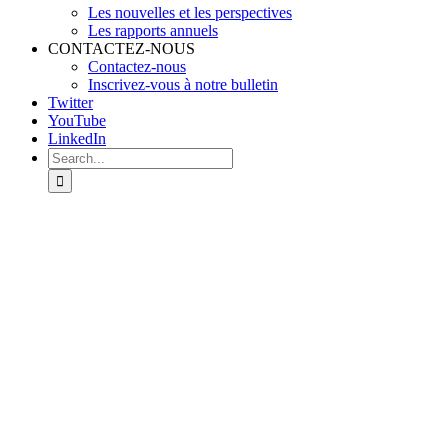
Les nouvelles et les perspectives
Les rapports annuels
CONTACTEZ-NOUS
Contactez-nous
Inscrivez-vous à notre bulletin
Twitter
YouTube
LinkedIn
Search
for:
View
Larger
Image