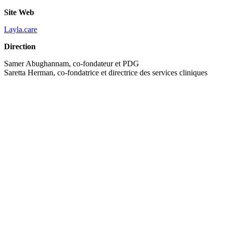
Site Web
Layla.care
Direction
Samer Abughannam, co-fondateur et PDG
Saretta Herman, co-fondatrice et directrice des services cliniques
Tenez-vous à jour!
Inscrivez-vous à
notre bulletin
pour recevoir
les plus récentes
nouvelles sur le
CBGF