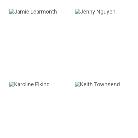
Jamie
Jenny Nguyen
Learmonth
GESTIONNAIRE DE
PORTEFEUILLE
VICE-PRÉSIDENT
Karoline Elkind
Keith Townsend
DIRECTRICE DES
VICE-PRÉSIDENT DES
FINANCES ET
TECHNOLOGIES DE
PARTENAIRE
L’INFORMATION