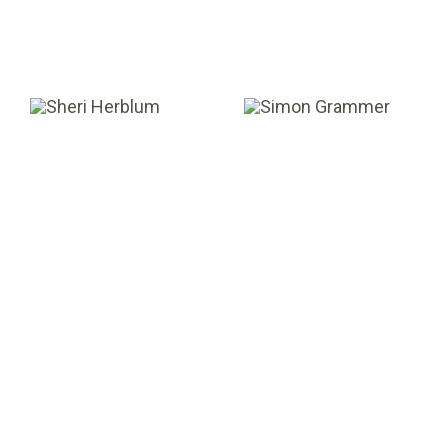
Sheri Herblum
Simon Grammer
GESTIONNAIRE DE
ANALYSTE
L’ÉVALUATION