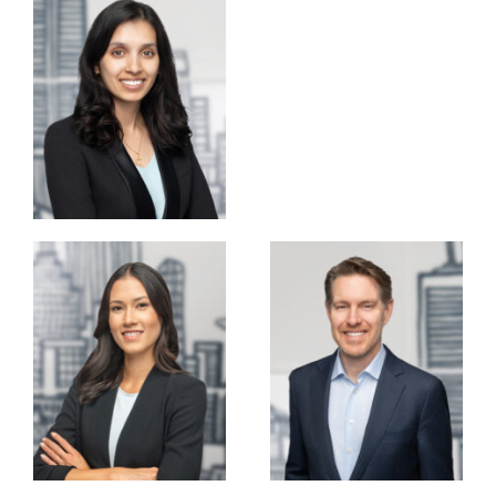
Andrew Lawlor
Andrea Pereira
DIRECTEUR ASSOCIÉ
DIRECTEUR DE
PORTFEUILLE
Anna Gilliatt
Dale Tingley
DIRECTRICE,
ASSOCIÉ CO-
DÉVELOPPEMENT
GESTIONNAIRE
COMMERCIAL ET DES
OPÉRATIONS