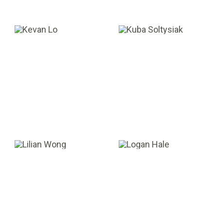
Kevan Lo
Kuba Soltysiak
ASSOCIÉ
DIRECTEUR
Lilian Wong
Logan Hale
GESTIONNAIRE
ANALYSTE
PRINCIPALE EN
COMPTABILITÉ