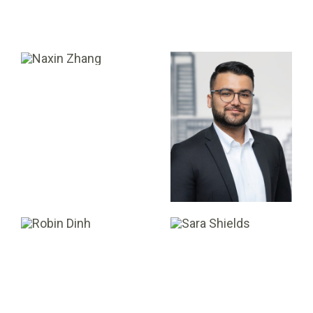
Naxin Zhang
Prajwol
Bhandary
COMPTABLE PRINCIPALE
ASSOCIÉ DE
PORTEFEUILLE
Robin Dinh
Sara Shields
ANALYSTE EN
ADJOINT ADMINISTRATIF
ÉVALUTATION
PRINCIPALE