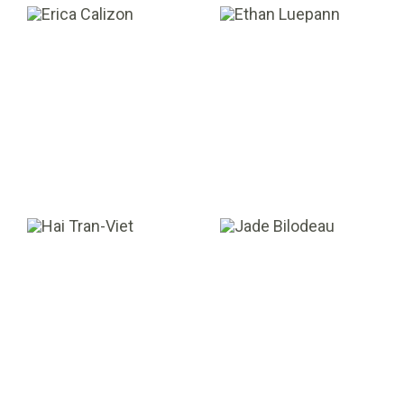
Erica Calizon
Ethan Luepann
ASSISTANTE DE
ASSOCIÉ
DIRECTION
Hai Tran-Viet
Jade Bilodeau
ASSOCIÉ CO-
ANALYSTE
GESTIONNAIRE